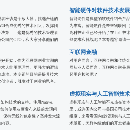
位来自大数据领域相关的架构师及
智能硬件对软件技术发展
经验与心得，为当前面临海量数据
理者应该是个放大器，挑选合适的
智能硬件是典型的软硬件结合产
运维优化等方面提供参考。
师组合成优秀的技术团队，发挥团
为丰富。智能硬件是未来物联网（
行决策——这是优秀的技术管理者
高科技企业已经开始了在 IoT 
公司的CTO，和大家分享他们的
些要求和挑战呢？本专题将邀请
，如何组建，激励团队，如何在困
互联网金融
最好开始，作为互联网创业大潮的
对用户而言，互联网金融和传统
技术人能用更理性、更强大的逻辑
网从业人员而言，互联网金融是
的成功。本专题的目的是提升技术
起用户检验呢？
术创业者，引发对于创业的思考。
虚拟现实与人工智能技术
构技术的支持。使用Native、
虚拟现实与人工智能不光热在资
？如何使用灰度发布来提前发现问
里，或许国内公司与美国公司技
量、保持无线的稳定性？高并发大流
维度，来看看国内虚拟现实与人
的内容。
术版图，怎样构建他们的开发者