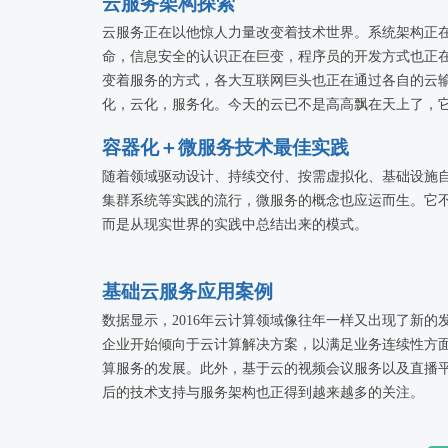
云服务架构探索
云服务正在以他惊人力量改变着技术世界。系统架构正
命，信息安全的认识正在巨变，程序员的开发方式也正在变
变着服务的方式，各大互联网巨头也正在通过各自的云
化，云化，服务化。今天的云已不是高高飘在天上了，
论中也不在是要不要用云，而是更多探索怎么更好的拥
容器化＋微服务技术最佳实践
技术的进步。本专题将邀请各路技术专家一起来探索云
随着领域驱动设计、持续交付、按需虚拟化、基础设施
集群系统等实践的流行，微服务的概念也应运而生。它
而是从现实世界的实践中总结出来的模式。
基础云服务应用案例
数据显示，2016年云计算领域像往年一样又出现了新
企业开始倾向于云计算解决方案，以满足业务连续性方
算服务的发展。此外，基于云的视频会议服务以及直播
后的技术支持与服务架构也正得到越来越多的关注。
为了更加深入的解读这些热点问题，本专场活动将邀请