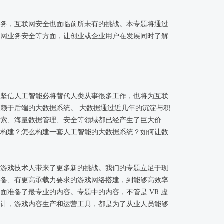
业务，互联网安全也面临前所未有的挑战。本专题将通过
联网业务安全等方面，让创业或企业用户在发展同时了解
，让我们坚信人工智能必将替代人类从事很多工作，也将为互联
赖于后端的大数据系统。 大数据通过近几年的沉淀与积
搜索、海量数据管理、安全等领域都已经产生了巨大价
么构建？怎么构建一套人工智能的大数据系统？如何让数
大的价值？接下来几年大数据的未来在哪儿？这是我们每
都非常关心的话题。在这个议题我们请来了一群代表行业
流下大数据的过去与将来。
为游戏技术人带来了更多新的挑战。我们的专题立足于现
设备、有更高承载力要求的游戏网络搭建，到能够高效率
面准备了最专业的内容。专题中的内容，不管是 VR 虚
设计，游戏内容生产和运营工具，都是为了从业人员能够
个终端的多样化用户群体，使技术服务于市场需要。