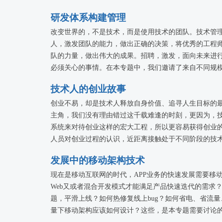
围绕大数据细分领域的相关话题，本专场活动将邀请多
研发体系构建管理
技术专家，从服务供应商的角度来分享数据处理方面的
改变世界的，不是技术，而是使用技术的团队。技术管
压力的企业级用户在应用开发、技术架构、日志处理、
人，激发团队的能力，做出正确的决策，将优秀的工程
队的力量，做出伟大的成果。招聘，激发，面向未来进
必须关心的事情。在本专题中，我们邀请了来自不同规模
经验，和各位技术管理者一起探讨在各种不同的情况下
技术人的创业故事
难的情况下作出合理的决策。
创业不易，却是技术人释放自身价值、追寻人生目标的
主角，我们没有理由错过这千载难逢的时刻，更因为，
系统来对待创业这样的宏大工程，所以更容易获得创业
人员对创业过程的认识，近距离接触处于不同阶段的技
发展中的移动架构技术
现在是移动互联网的时代，APP业务的快速发展需要移动架
Web又或者混合开发模式才能满足产品快速迭代的需求
题，平滑上线？如何热修复线上bug？如何省电、省流
量下移动架构应该如何设计？这些，是本专题需要讨论