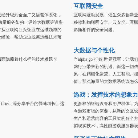
互联网安全
化已经升级到全面广义运营体系化，
互联网蓬勃发展，催生众多创新
海量服务架构、运维大数据等诸多
移动和物联网安全、云安全、互
将从互联网巨头企业在运维领域的
影随相伴的安全问题。
贵经验，帮助企业脱离运维技术落
大数据与个性化
后面隐藏着什么样的技术难题？
当alpha go 打败 世界冠军
网行业带来新的机遇。而这一切依
累，在精细化运营、人工智能、
值，那么海量的大数据系统该怎
据分析和挖掘与业务结合产生更
游戏：发挥技术的想象力
一个大数据人、甚至所有技术人
ber...等分享平台的快速增长，这
最高水平的大咖，与大家一起交
更多样的终端设备和用户群体，
今游戏市场的需要，从新的交互
生产和运营内容的工具架构各个方
拟现实技术，高性能游戏服务器
将更多更新的内容呈现给使用各