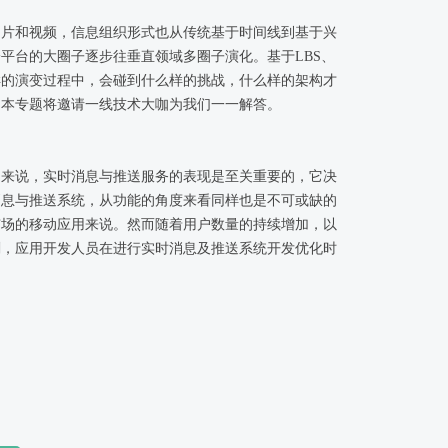
图片和视频，信息组织形式也从传统基于时间线到基于兴
平台的大圈子逐步往垂直领域多圈子演化。基于LBS、
样的演变过程中，会碰到什么样的挑战，什么样的架构才
？本专题将邀请一线技术大咖为我们一一解答。
用来说，实时消息与推送服务的表现是至关重要的，它决
消息与推送系统，从功能的角度来看同样也是不可或缺的
市场的移动应用来说。然而随着用户数量的持续增加，以
刻，应用开发人员在进行实时消息及推送系统开发优化时
专场活动将邀请多位来自应用开发及消息推送服务供应商
送系统的开发与优化经验，帮助更多的开发人员了解当前
播系统的架构设计趋势。