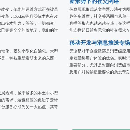
新形势下的社交网络
在改变，传统的运维方式正在被革
信息展现形式从文字逐步演变为
革，Docker等容器技术也在改
趣等多维度，社交关系圈也从单一
输出技术能力，等等，一切都变
直播等形态也越来越火热，在这
它已完完全全的落地了，我们的讨
能支撑起日益多元化的社交需求
抱云。这是思维方式的进步，也是
移动开发与消息推送专场
服务架构。
自动化、团队小型化自治化、大型
无论是对于企业级还是消费级应
不是一种被重新发明出来的东西，
定着最终用户体验的优劣。实时
重要部分，尤其是对面向消费级
及用户对传输质量要求的愈发苛
的压力也必然随之提高。
为了探讨如何解决这一问题，本
的发展热点，越来越多的本土中小型
的技术专家，分享实时消息及推
面的需求，这也相应的促进了云计
实时消息系统、推送系统以及直
平台服务亦成为另一大热点，其背
多位来自面向企业及开发者的云计